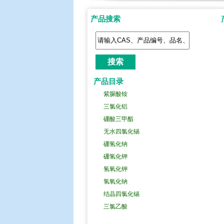
四溴化碳
产品搜索
已烷磺酸钠
癸烷磺酸钠
戊烷磺酸钠
庚烷磺酸钠
辛烷磺酸钠
产品目录
紫脲酸铵
三氯化铝
硼酸三甲酯
无水四氯化锡
硼氢化钠
硼氢化钾
氢氧化钾
氢氧化钠
结晶四氯化锡
三氯乙酸
金属钠