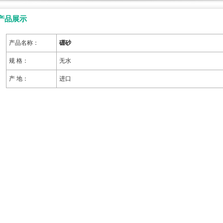
产品展示
产品名称：
硼砂
规 格：
无水
产 地：
进口